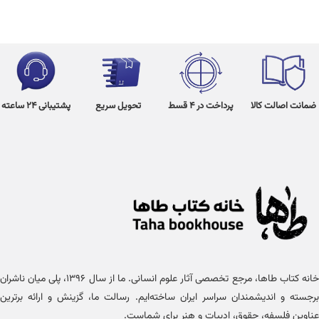
ضمانت اصالت کالا
پرداخت در 4 قسط
تحویل سریع
پشتیبانی 24 ساعته
خانه کتاب طاها، مرجع تخصصی آثار علوم انسانی. ما از سال ۱۳۹۶، پلی میان ناشران
برجسته و اندیشمندان سراسر ایران ساخته‌ایم. رسالت ما، گزینش و ارائه برترین
عناوین فلسفه، حقوق، ادبیات و هنر برای شماست.