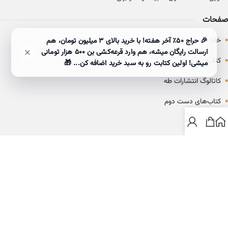
صفحات
•
خانه
🎉 حراج ۵۰٪ آخر هفته! با خرید بالای 3 میلیون تومان، هم
ارسالت رایگان میشه، هم وارد قرعه‌کشی بن ۵۰۰ هزار تومانی
•
کتاب‌ها
میشی! اولین کتابت رو به سبد خرید اضافه کن... 🎁
•
کاتالوگ انتشارات طه
•
کتاب‌های دست دوم
•
بلاگ
ارتباط با خانه کتاب طاها
info@ketabtaha.com
025-37842039
ایران، قم، بلوار معلم، مجتمع ناشران، طبقه سوم، واحد ۳۱۴