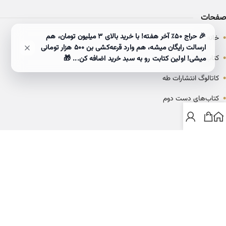
صفحات
•
🎉 حراج ۵۰٪ آخر هفته! با خرید بالای 3 میلیون تومان، هم
خانه
ارسالت رایگان میشه، هم وارد قرعه‌کشی بن ۵۰۰ هزار تومانی
•
کتاب‌ها
میشی! اولین کتابت رو به سبد خرید اضافه کن... 🎁
•
کاتالوگ انتشارات طه
•
کتاب‌های دست دوم
•
بلاگ
ارتباط با خانه کتاب طاها
info@ketabtaha.com
025-37842039
ایران، قم، بلوار معلم، مجتمع ناشران، طبقه سوم، واحد ۳۱۴