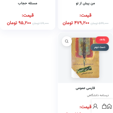
من پیش از تو
مسئله حجاب
قیمت:
قیمت:
479,200
تومان
95,200
تومان
599,000
تومان
119,000
تومان
-60%
دست دوم
فارسی عمومی
درسنامه دانشگاهی
قیمت: