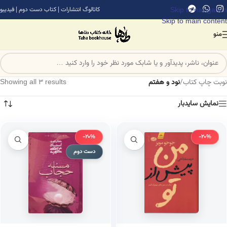
Skip to navigation
کاتالوگ انتشارات
|
کتاب دست دوم
|
فیدیبو
Skip to main content
منو
نوبت چاپ کتاب
/
نود و هفتم
Showing all 3 results
نمایش سایدبار
-20%
-20%
دست دوم