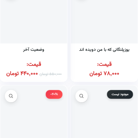
یوزپلنگانی که با من دویده اند
وضعیت آخر
قیمت:
قیمت:
78,000
تومان
440,000
تومان
550,000
تومان
موجود نیست
-20%