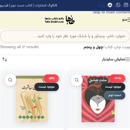
Skip to navigation
کاتالوگ انتشارات
|
کتاب دست دوم
|
فیدیبو
Skip to main content
منو
نوبت چاپ کتاب
/
چهل و پنجم
Showing all 12 results
نمایش سایدبار
-15%
-40%
موجود نیست
موجود نیست
دست دوم