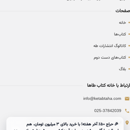
صفحات
•
خانه
•
کتاب‌ها
•
کاتالوگ انتشارات طه
•
کتاب‌های دست دوم
•
بلاگ
ارتباط با خانه کتاب طاها
info@ketabtaha.com
025-37842039
ایران، قم، بلوار معلم، مجتمع ناشران، طبقه سوم، واحد ۳۱۴
🎉 حراج ۵۰٪ آخر هفته! با خرید بالای 3 میلیون تومان، هم