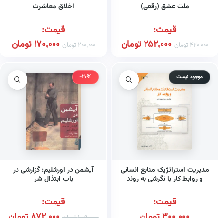
ملت عشق (رقعی)
اخلاق معاشرت
قیمت:
قیمت:
252,000
تومان
170,000
تومان
420,000
تومان
200,000
تومان
موجود نیست
-20%
مدیریت استراتژیک منابع انسانی
آیشمن در اورشلیم: گزارشی در
و روابط کار با نگرشی به روند
باب ابتذال شر
جهانی شدن
قیمت:
قیمت:
300,000
تومان
872,000
تومان
1,090,000
تومان