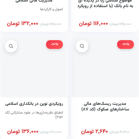
موضوع شناسی ربا در پدیده ای
مدیریت مالی اسلامی
به نام بانک (با استفاده از رویکرد
اصول و کارکردها
سیستمی) کد ۳۸۳
116,000
تومان
132,000
تومان
145,000
تومان
165,000
تومان
-20%
-20%
مدیریت ریسک‌های مالی
رویکردی نوین در بانکداری اسلامی
ساختارهای صکوک (کد ۸۷)
انطباق نظریه‌بازی‌ها در عقود مشارکتی (کد
۳۵۶)
2,640
تومان
136,000
تومان
3,300
تومان
170,000
تومان