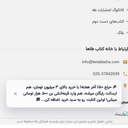
•
کاتالوگ انتشارات طه
•
کتاب‌های دست دوم
•
بلاگ
ارتباط با خانه کتاب طاها
info@ketabtaha.com
025-37842039
ایران، قم، بلوار معلم، مجتمع ناشران، طبقه سوم، واحد ۳۱۴
🎉 حراج ۵۰٪ آخر هفته! با خرید بالای 3 میلیون تومان، هم
ارسالت رایگان میشه، هم وارد قرعه‌کشی بن ۵۰۰ هزار تومانی
میشی! اولین کتابت رو به سبد خرید اضافه کن... 🎁
مجوزها
تمامی حقوق مادی و معنوی این سایت برای مؤسسه فرهنگی طه محفوظ است.