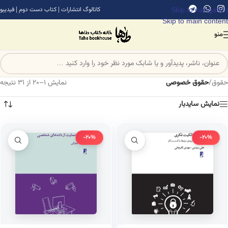
Skip to navigation
کاتالوگ انتشارات
|
کتاب دست دوم
|
فیدیبو
Skip to main content
منو
حقوق
/
حقوق خصوصی
نمایش 1–20 از 31 نتیجه
نمایش سایدبار
-20%
-20%