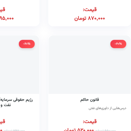
قیمت:
قی
870,000
تومان
95,000
-20%
-20%
قانون حاکم
رژیم حقوقی سرمایه‌
نفت و گ
درس‌هایی از داوری‌های نفتی
قیمت:
قی
520,000
تومان
0