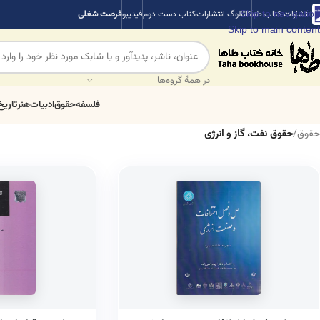
Skip to navigation
انتشارات کتاب طه
کاتالوگ انتشارات
کتاب دست دوم
فیدیبو
فرصت شغلی
Skip to main content
در همهٔ گروه‌ها
فلسفه
حقوق
ادبیات
هنر
تاریخ
حقوق
/
حقوق نفت، گاز و انرژی