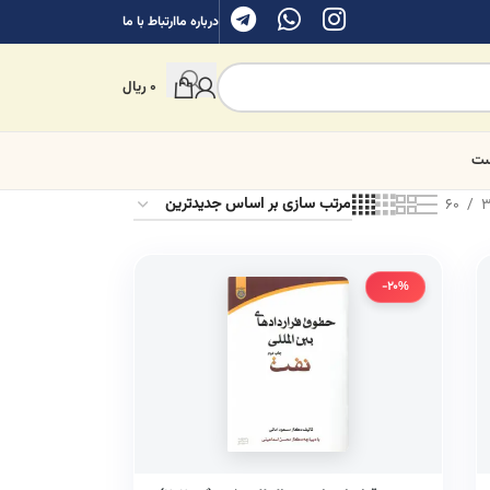
درباره ما
ارتباط با ما
0
ریال
ست
60
3
-20%