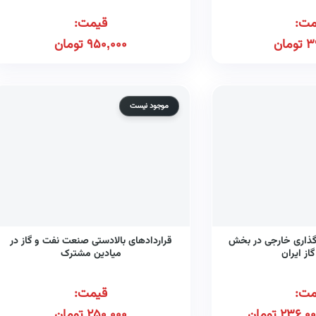
مت:
قیمت:
3
تومان
950,000
تومان
موجود نیست
گذاری خارجی در بخش
قراردادهای بالادستی صنعت نفت و گاز در
از ایران
میادین مشترک
مت:
قیمت:
236,00
تومان
250,000
تومان