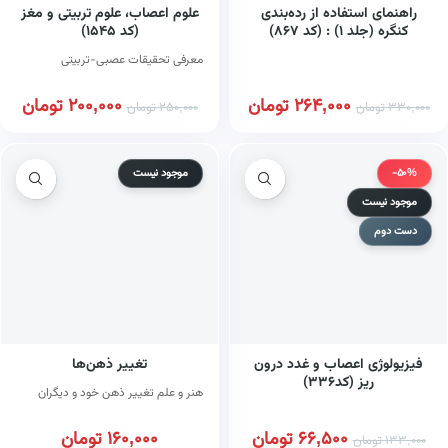
راهنمای استفاده از رده‌بندی
علوم اعصاب، علوم تربیتی و مغز
کنگره (جلد ۱) : (کد ۸۶۷)
(کد ۱۵۴۵)
معرفی تحقیقات عصبی-تربیتی
264,000
تومان
200,000
تومان
330,000
تومان
250,000
تومان
-50%
موجود نیست
موجود نیست
دست دوم
فیزیولوژی اعصاب و غدد درون
تغییر ذهن‌ها
ریز (کد۳۳۶)
هنر و علم تغییر ذهن خود و دیگران
66,500
تومان
160,000
تومان
133,000
تومان