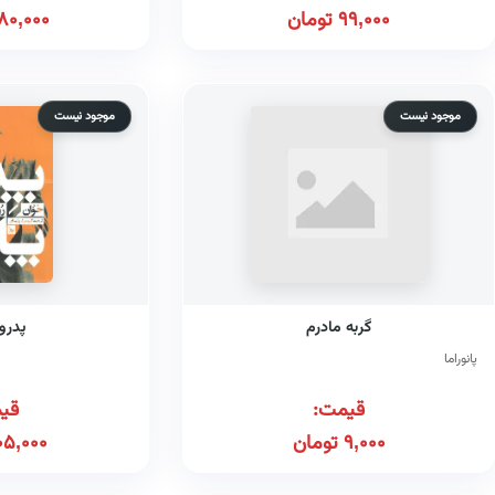
99,000
تومان
80,000
موجود نیست
موجود نیست
گربه مادرم
پدرو 
پانوراما
قیمت:
قی
9,000
تومان
05,000