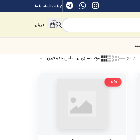
درباره ما
ارتباط با ما
0
ریال
ست
60
3
-20%