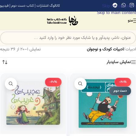
Skip to navigation
کاتالوگ انتشارات
|
کتاب دست دوم
|
فیدیبو
Skip to main content
منو
ادبیات
/
ادبیات کودک و نوجوان
نمایش 1–20 از 36 نتیجه
نمایش سایدبار
-20%
-20%
دست دوم