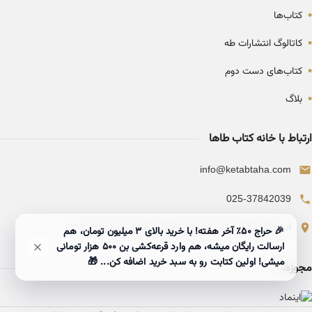
•
کتاب‌ها
•
کاتالوگ انتشارات طه
•
کتاب‌های دست دوم
•
بلاگ
ارتباط با خانه کتاب طاها
info@ketabtaha.com
025-37842039
ایران، قم، بلوار معلم، مجتمع ناشران، طبقه سوم، واحد ۳۱۴
🎉 حراج ۵۰٪ آخر هفته! با خرید بالای 3 میلیون تومان، هم
ارسالت رایگان میشه، هم وارد قرعه‌کشی بن ۵۰۰ هزار تومانی
میشی! اولین کتابت رو به سبد خرید اضافه کن... 🎁
مجوزها