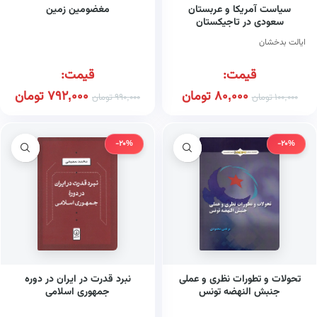
سیاست آمریکا و عربستان
مغضومین زمین
سعودی در تاجیکستان
ایالت بدخشان
قیمت:
قیمت:
80,000
تومان
792,000
تومان
100,000
تومان
990,000
تومان
-20%
-20%
تحولات و تطورات نظری و عملی
نبرد قدرت در ایران در دوره
جنبش النهضه تونس
جمهوری اسلامی