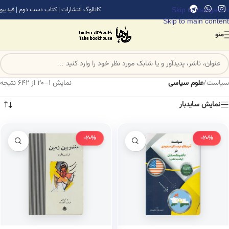
Skip to navigation
کاتالوگ انتشارات
|
کتاب دست دوم
|
فیدیبو
Skip to main content
منو
سیاست
/
علوم سیاسی
نمایش 1–20 از 642 نتیجه
نمایش سایدبار
-20%
-20%