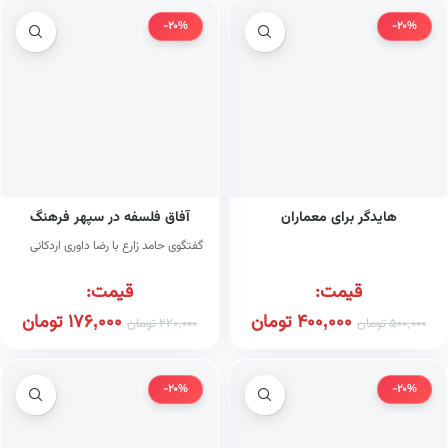
-20%
-20%
هایدگر برای معماران
آفاق فلسفه در سپهر فرهنگ
گفتگوی حامد زارع با رضا داوری اردکانی
قیمت:
قیمت:
400,000
تومان
176,000
تومان
500,000
تومان
220,000
تومان
-20%
-20%