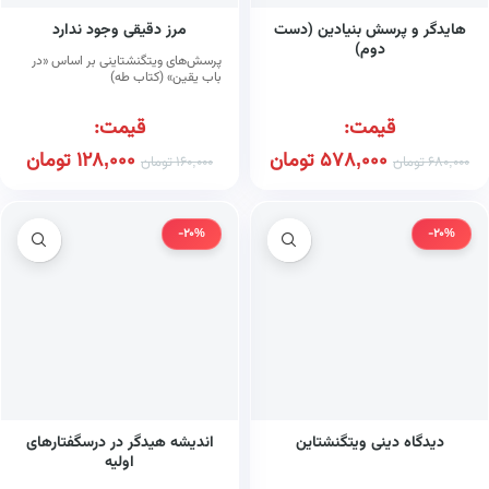
هایدگر و پرسش بنیادین (دست
مرز دقیقی وجود ندارد
دوم)
پرسش‌های ویتگنشتاینی بر اساس «در
باب یقین» (کتاب طه)
قیمت:
قیمت:
578,000
تومان
128,000
تومان
680,000
تومان
160,000
تومان
-20%
-20%
دیدگاه دینی ویتگنشتاین
اندیشه هیدگر در درسگفتارهای
اولیه