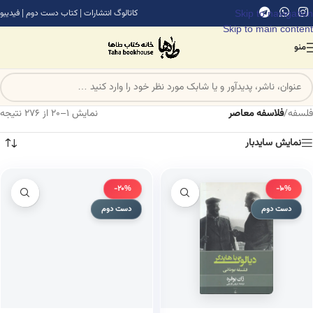
Skip to navigation
کاتالوگ انتشارات
|
کتاب دست دوم
|
فیدیبو
Skip to main content
منو
فلسفه
/
فلاسفه معاصر
نمایش 1–20 از 276 نتیجه
نمایش سایدبار
-20%
-10%
دست دوم
دست دوم