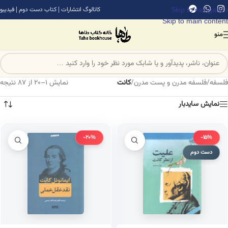
Skip to navigation
کاتالوگ انتشارات
|
کتاب دست دوم
|
فیدیبو
Skip to main content
منو
فلسفه
/
فلسفه مدرن و پست مدرن
/
کانت
نمایش 1–20 از 87 نتیجه
نمایش سایدبار
-20%
-15%
دست دوم