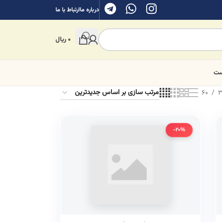
درباره ما
ارتباط با ما
0
ریال
ست
60
3
-20%