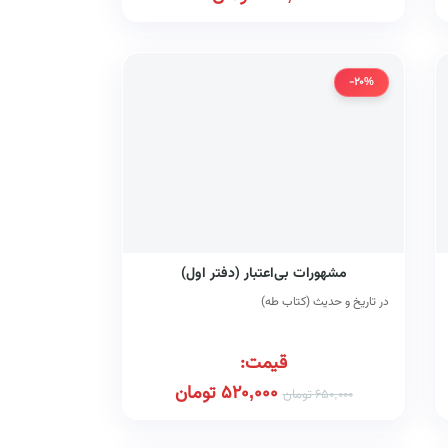
-20%
مشهورات بی‌اعتبار (دفتر اول)
در تاریخ و حدیث (کتاب طه)
قیمت:
520,000
تومان
650,000
تومان