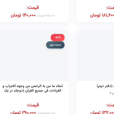
مت:
قیمت:
181,60
تومان
140,000
تومان
175,000
تومان
-50%
دست دوم
 (دفتر دوم)
املاء ما من به الرحمن من وجوه الاعراب و
القراءات فی جمیع القرآن (دوجلد در یک
مجلد)
مت:
قیمت:
132,00
تومان
290,000
تومان
580,000
تومان