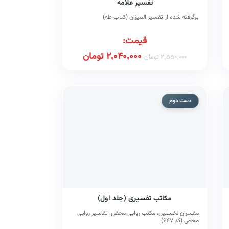
تفسیر علامه
برگرفته شده از تفسیر المیزان (کتاب طه)
قیمت:
2,040,000
تومان
2,550,000
تومان
دست دوم
مکاتب تفسیری (جلد اول)
مفسران نخستین، مکتب روایی محض، تفاسیر روایی
محض (کد ۶۴۷)