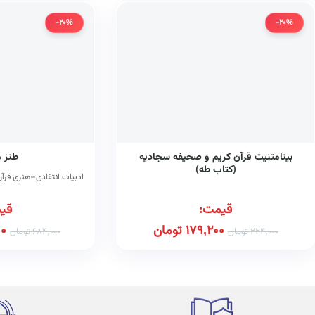
-20%
-20%
بینامتنیت قرآن کریم و صحیفه سجادیه
طنز 
(کتاب طه)
ادبیات انتقادی–هنری قرآن
قیمت:
قی
179,200
تومان
00
224,000
تومان
684,000
تومان