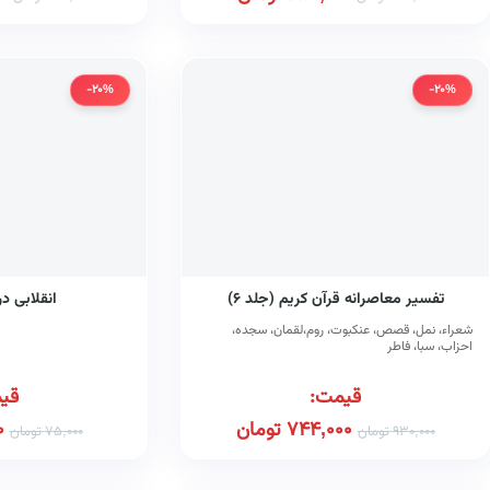
-20%
-20%
تفسیر معاصرانه قرآن کریم (جلد ۶)
انقلابی د
شعراء، نمل، قصص، عنکبوت، روم،لقمان، سجده،
احزاب، سبا، فاطر
قیمت:
قی
744,000
تومان
0
930,000
تومان
75,000
تومان