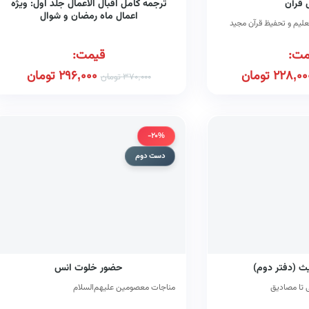
قرآن
ترجمه کامل اقبال الاعمال جلد اول: ویژه
اعمال ماه رمضان و شوال
لیم و تحفیظ قرآن مجید
مت:
قیمت:
228,00
تومان
296,000
تومان
370,000
تومان
-20%
دست دوم
 (دفتر دوم)
حضور خلوت انس
ی تا مصادیق
مناجات معصومین علیهم‌السلام