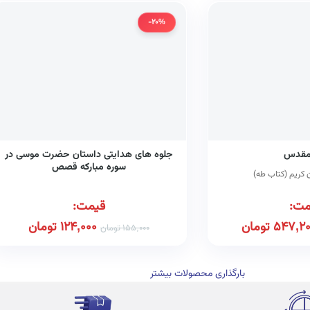
-20%
مقدس
جلوه های هدایتی داستان حضرت موسی در
سوره مبارکه قصص
 کریم (کتاب طه)
مت:
قیمت:
547,2
تومان
124,000
تومان
155,000
تومان
بارگذاری محصولات بیشتر