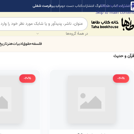
Skip to navigation
انتشارات کتاب طه
کاتالوگ انتشارات
کتاب دست دوم
فیدیبو
فرصت شغلی
Skip to main content
در همهٔ گروه‌ها
فلسفه
حقوق
ادبیات
هنر
تاریخ
قرآن و حدیث
-20%
-20%