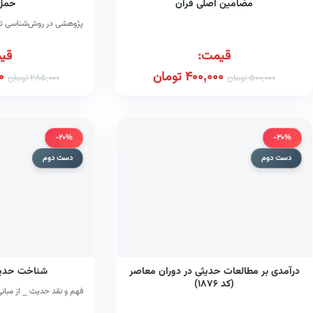
مضامین اصلی قرآن
حمل 
پژوهشی در روش‌شناسی تع
قیمت:
قی
400,000
تومان
0
500,000
تومان
285,000
تومان
-20%
-30%
دست دوم
دست دوم
درآمدی بر مطالعات حدیثی در دوران معاصر
شناخت حدیث
(کد ۱۸۷۶)
فهم و نقد حدیث _ از مبان