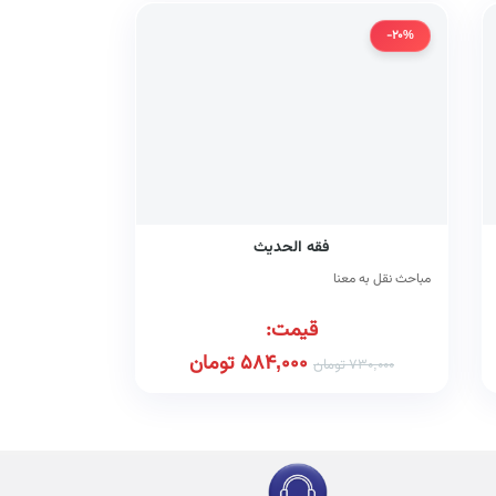
-20%
فقه الحدیث
مباحث نقل به معنا
قیمت:
584,000
تومان
730,000
تومان