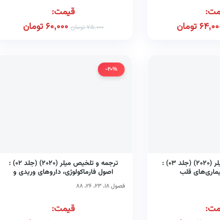
مت:
قیمت:
64,00
تومان
60,000
تومان
75,000
تومان
-20%
ترجمه و تلخیص میلر (۲۰۲۰) (جلد ۰۳) :
ترجمه و تلخیص میلر (۲۰۲۰) (جلد ۰۲) :
یماری‌های قلب
اصول فارماکولوژی، داروهای وریدی و
مکانیسم تحویل داروها، ایمنی شغلی و سوء
فصول ۱۸، ۲۳، ۲۶، ۸۸
مصرف مواد
مت:
قیمت: