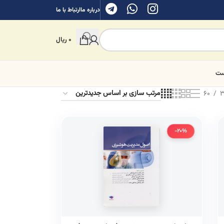
درباره ما
ارتباط با ما
0
ریال
ست
60
3
-20%