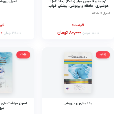
ترجمه و تلخیص میلر (۲۰۲۰) (جلد ۰۴) :
اصول بیهوشی
هوشیاری، حافظه و بیهوشی، پزشکی خواب،
درمان تسکینی
فصول ۹، ۱۰، ۵۲
قیمت:
قی
80,000
تومان
00
100,000
تومان
199,000
تومان
-20%
-30%
مقدمه‌ای بر بیهوشی
اصول مراقبت‌های پ
بیه