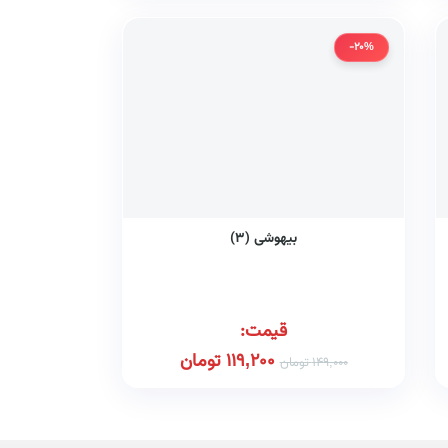
-20%
بیهوشی (۳)
قیمت:
119,200
تومان
149,000
تومان