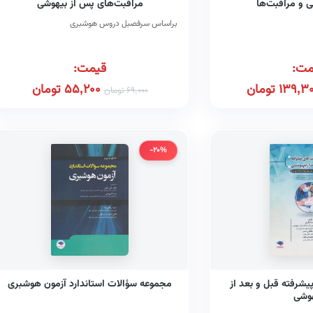
 و مراقبت‌ها
مراقبت‌های پس از بیهوشی
براساس سرفصبل دروس هوشبری
مت:
قیمت:
139,3
تومان
55,200
تومان
69,000
تومان
-20%
یشرفته قبل و بعد از
مجموعه سؤالات استاندارد آزمون هوشبری
وشی