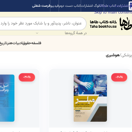
Skip to navigation
انتشارات کتاب طه
کاتالوگ انتشارات
کتاب دست دوم
فیدیبو
فرصت شغلی
Skip to main content
در همهٔ گروه‌ها
فلسفه
حقوق
ادبیات
هنر
تاریخ
پزشکی
/
هوشبری
-30%
-20%