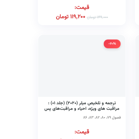
قیمت:
119,200
تومان
149,000
تومان
-20%
ترجمه و تلخیص میلر (۲۰۲۰) (جلد ۰۱) :
مراقبت های ویژه، احیاء و مراقبت‌های پس
از بیهوشی
فصول ۷۹، ۸۰، ۸۲، ۸۳، ۸۶
قیمت: