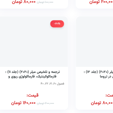
200,00
تومان
80,000
تومان
100,000
تومان
-20%
ترجمه و تلخیص میلر (۲۰۲۰) (جلد ۱۲) :
ترجمه و تلخیص میلر (۲۰۲۰) (جلد ۱۱) :
در تروما
فارماکوکینتیک، فارماکولوژی ریوی و
سیستم‌های تحویل هوشبرهای استنشاقی،
فصول ۲۰، ۲۱، ۲۲، ۴۰
مانیتورینگ وضعیت مغز و CNS در طول
بیهوشی
مت:
قیمت:
80,00
تومان
160,000
تومان
200,000
تومان