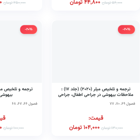
44,800
تومان
0
56,000
تومان
250,000
تومان
-20%
-20%
ترجمه و تلخیص میلر (۲۰۲۰) (جلد ۱۷) :
ملاحظات بیهوشی در جراحی اطفال، جراحی
بیهوشی 
چشم و جراحی گوش و گلو و بینی
فصول ۶۹، ۷۰، ۷۷
فصول ۶۶، ۶۷، ۶۸
قیمت:
قی
104,000
تومان
0
130,000
تومان
100,000
تومان