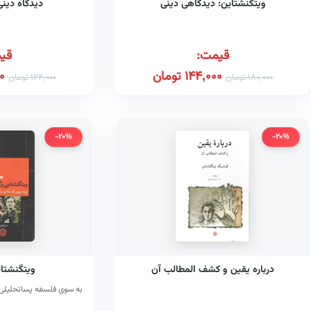
ویتگنشتاین: دیدگاهی دینی
دیدگاه دین
قیمت:
قی
144,000
تومان
0
180,000
تومان
124,000
تومان
-20%
-20%
درباره یقین و کشف المطالب آن
ویتگنشتای
به سوی فلسفه پساتحلیلی