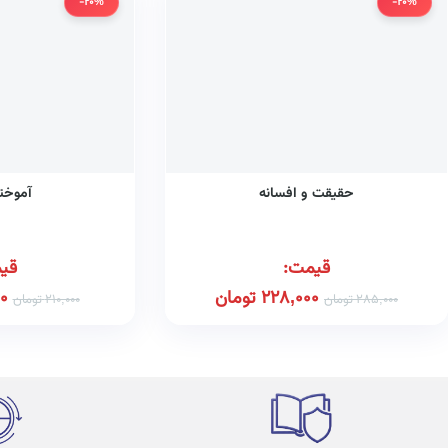
-20%
-20%
حقیقت و افسانه
آموخت
قیمت:
قی
228,000
تومان
0
285,000
تومان
210,000
تومان