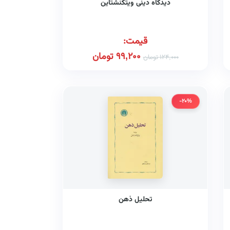
دیدگاه دینی ویتگنشتاین
قیمت:
99,200
تومان
124,000
تومان
-20%
تحلیل ذهن