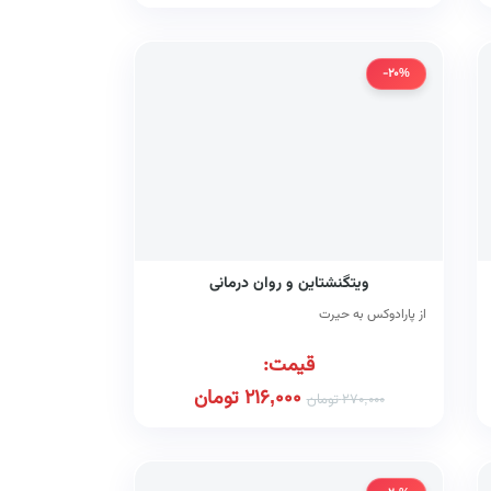
-20%
ویتگنشتاین و روان درمانی
از پارادوکس به حیرت
قیمت:
216,000
تومان
270,000
تومان