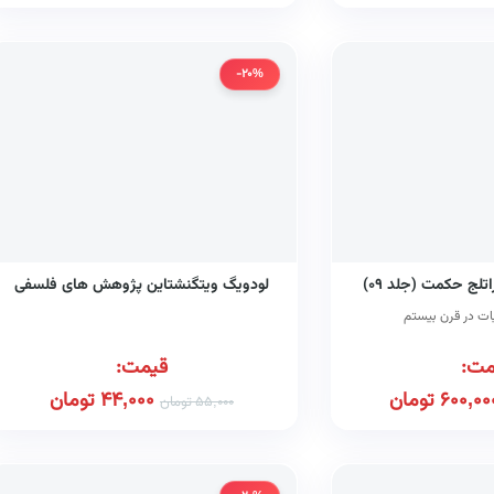
-20%
تلج حکمت (جلد ۰۹)
لودویگ ویتگنشتاین پژوهش های فلسفی
ات در قرن بیستم
مت:
قیمت:
600,00
تومان
44,000
تومان
55,000
تومان