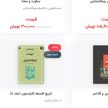
ی ویتگنشتاین
سکوت و معنا
جستارهایی در فلسفه ویتگنشتاین
مت:
قیمت:
105,40
تومان
300,000
تومان
400,000
تومان
-20%
دست دوم
ن و گادامر
تاریخ فلسفه کاپلستون (جلد ۸)
از بنتام تا راسل