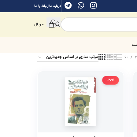
درباره ما
ارتباط با ما
0
ریال
ست
60
3
-20%