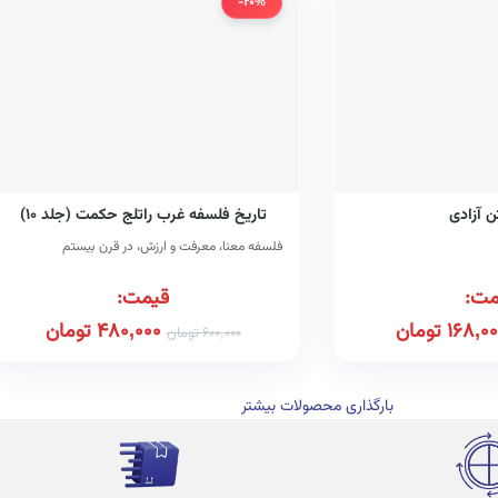
-20%
ن آزادی
تاریخ فلسفه غرب راتلج حکمت (جلد ۱۰)
فلسفه معنا، معرفت و ارزش، در قرن بیستم
مت:
قیمت:
168,00
تومان
480,000
تومان
600,000
تومان
بارگذاری محصولات بیشتر