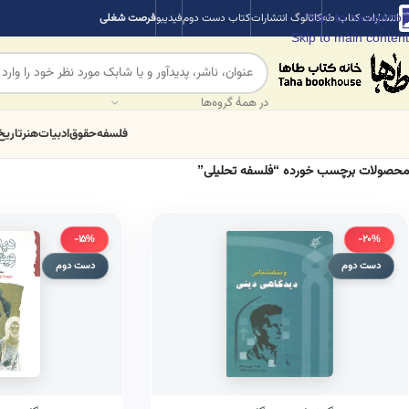
Skip to navigation
انتشارات کتاب طه
کاتالوگ انتشارات
کتاب دست دوم
فیدیبو
فرصت شغلی
Skip to main content
در همهٔ گروه‌ها
فلسفه
حقوق
ادبیات
هنر
تاریخ
محصولات برچسب خورده “فلسفه تحلیلی”
-15%
-20%
دست دوم
دست دوم