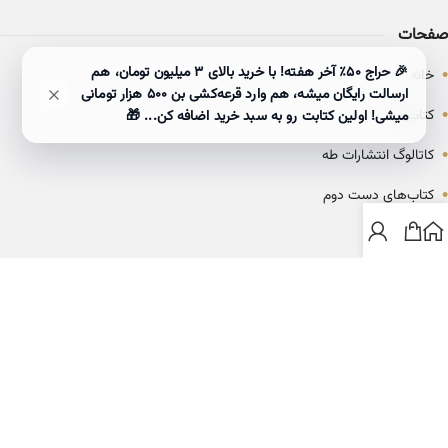
صفحات
•
🎉 حراج ۵۰٪ آخر هفته! با خرید بالای 3 میلیون تومان، هم
خانه
ارسالت رایگان میشه، هم وارد قرعه‌کشی بن ۵۰۰ هزار تومانی
•
کتاب‌ها
میشی! اولین کتابت رو به سبد خرید اضافه کن... 🎁
•
کاتالوگ انتشارات طه
•
کتاب‌های دست دوم
•
بلاگ
ارتباط با خانه کتاب طاها
info@ketabtaha.com
025-37842039
ایران، قم، بلوار معلم، مجتمع ناشران، طبقه سوم، واحد ۳۱۴