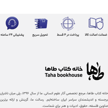
ضمانت اصالت کالا
پرداخت در 4 قسط
تحویل سریع
پشتیبانی 24 ساعته
خانه کتاب طاها، مرجع تخصصی آثار علوم انسانی. ما از سال ۱۳۹۶، پلی میان ناشران
برجسته و اندیشمندان سراسر ایران ساخته‌ایم. رسالت ما، گزینش و ارائه برترین
عناوین فلسفه، حقوق، ادبیات و هنر برای شماست.