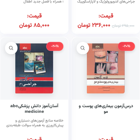
جراحی‌های اندویورولوژیک و لاپاراسکوپیک
؛ همراه با فصل جدید اطفال
(گلاسه رنگی)
قیمت:
قیمت:
236,000
تومان
85,000
تومان
295,000
تومان
-20%
-20%
درس‌آزمون بیماری‌های پوست و
آسان‌آموز دانش پزشکیabc
مو
medicine
خلاصه منابع آزمون‌های دستیاری و
پیش‌کارورزی به همراه سوالت طبقه‌بندی
شده سال‌های پیشین بر اساس جراحی
شوارتز (۲۰۱۵) : درس‌آزمون جراحی (۳)