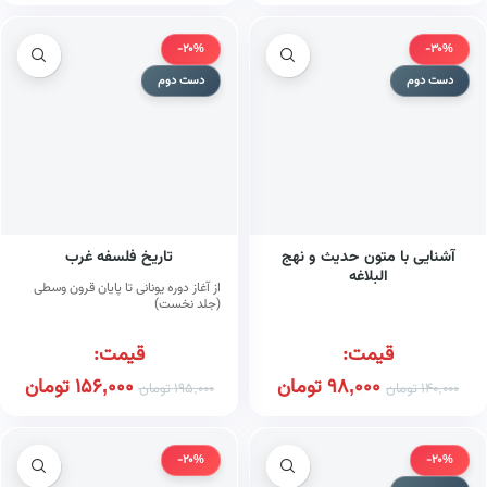
-20%
-30%
دست دوم
دست دوم
آشنایی با متون حدیث و نهج
تاریخ فلسفه غرب
البلاغه
از آغاز دوره یونانی تا پایان قرون وسطی
(جلد نخست)
قیمت:
قیمت:
98,000
تومان
156,000
تومان
140,000
تومان
195,000
تومان
-20%
-20%