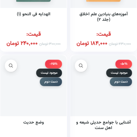
آموزه‌های بنیادین علم اخلاق
الهدایه فی النحو (۱)
(جلد ۲)
قیمت:
قیمت:
184,000
تومان
240,000
تومان
230,000
تومان
300,000
تومان
-25%
-50%
موجود نیست
موجود نیست
دست دوم
دست دوم
آشنایی با جوامع حدیثی شیعه و
وضع حدیث
اهل سنت