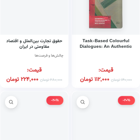
Task-Based Colourful
حقوق تجارت بین‌الملل و اقتصاد
Dialogues: An Authentic
مقاومتی در ایران
Glocalized Approach to
چالش‌ها و فرصت‌ها
Teaching
قیمت:
قیمت:
112,000
تومان
224,000
تومان
140,000
تومان
280,000
تومان
-20%
-20%