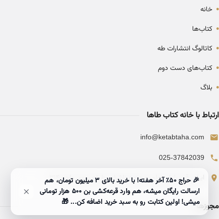
•
خانه
•
کتاب‌ها
•
کاتالوگ انتشارات طه
•
کتاب‌های دست دوم
•
بلاگ
ارتباط با خانه کتاب طاها
info@ketabtaha.com
025-37842039
ایران، قم، بلوار معلم، مجتمع ناشران، طبقه سوم، واحد ۳۱۴
🎉 حراج ۵۰٪ آخر هفته! با خرید بالای 3 میلیون تومان، هم
ارسالت رایگان میشه، هم وارد قرعه‌کشی بن ۵۰۰ هزار تومانی
میشی! اولین کتابت رو به سبد خرید اضافه کن... 🎁
مجوزها