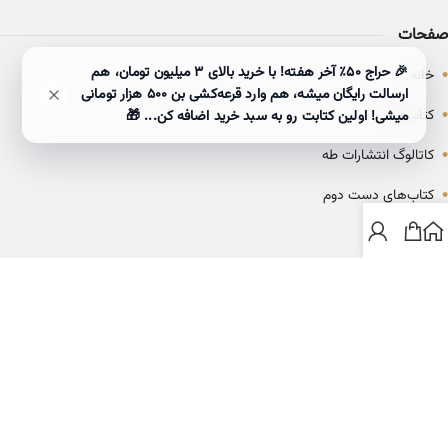
صفحات
•
🎉 حراج ۵۰٪ آخر هفته! با خرید بالای 3 میلیون تومان، هم
خانه
ارسالت رایگان میشه، هم وارد قرعه‌کشی بن ۵۰۰ هزار تومانی
•
کتاب‌ها
میشی! اولین کتابت رو به سبد خرید اضافه کن... 🎁
•
کاتالوگ انتشارات طه
•
کتاب‌های دست دوم
•
بلاگ
ارتباط با خانه کتاب طاها
info@ketabtaha.com
025-37842039
ایران، قم، بلوار معلم، مجتمع ناشران، طبقه سوم، واحد ۳۱۴