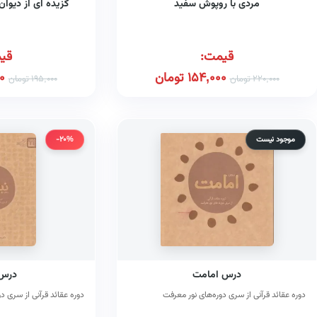
مردی با روپوش سفید
گزیده ای از دیوا
قیمت:
قی
154,000
تومان
0
220,000
تومان
195,000
تومان
موجود نیست
-20%
درس امامت
درس 
دوره عقائد قرآنی از سری دوره‌های نور معرفت
دوره عقائد قرآنی از سری د