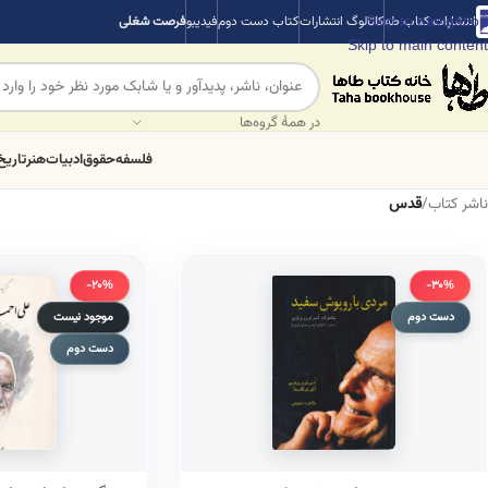
Skip to navigation
انتشارات کتاب طه
کاتالوگ انتشارات
کتاب دست دوم
فیدیبو
فرصت شغلی
Skip to main content
در همهٔ گروه‌ها
فلسفه
حقوق
ادبیات
هنر
تاریخ
ناشر کتاب
/
قدس
-20%
-30%
دست دوم
موجود نیست
دست دوم