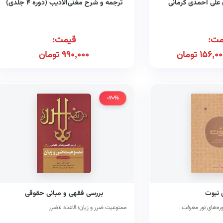
ن علی احمدی کرمانی
ترجمه و شرح مغنی‌الادیب (دوره ۴ جلدی)
مت:
قیمت:
156,00
تومان
990,000
تومان
-20%
نبوت
بررسی فقهی و مبانی حقوقی
وره‌های نور معرفت
ممنوعیت ضرر و زیان؛ قاعده لاضرر