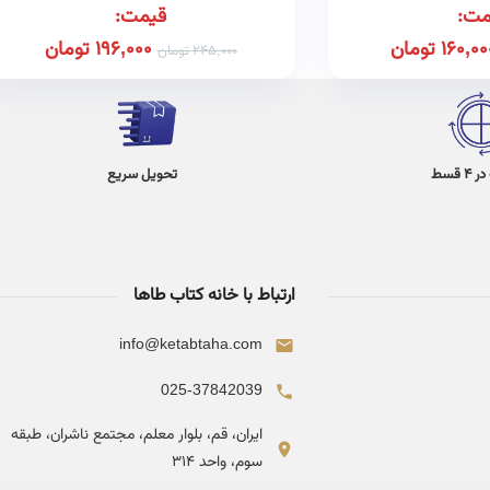
مت:
قیمت:
160,00
تومان
196,000
تومان
245,000
تومان
 قسط
تحویل سریع
ارتباط با خانه کتاب طاها
info@ketabtaha.com
025-37842039
ایران، قم، بلوار معلم، مجتمع ناشران، طبقه
سوم، واحد ۳۱۴