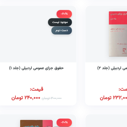
-20%
موجود نیست
دست دوم
اردبیلی (جلد ۲)
حقوق جزای عمومی اردبیلی (جلد ۱)
مت:
قیمت:
232,0
تومان
240,000
تومان
300,000
تومان
-20%