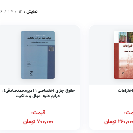
نمایش
12
24
6
ختراعات
حقوق جزای اختصاصی ۱ (میرمحمدصادقی) :
جرایم علیه اموال و مالکیت
مت:
قیمت:
260,00
تومان
700,000
تومان