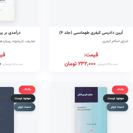
آیین دادرسی کیفری طهماسبی (جلد ۴)
درآمدی بر پ
اجرای احکام کیفری
تعاریف، تاریخچه، رویکردها 
قیمت:
قی
232,000
تومان
0
290,000
تومان
120,000
تومان
-30%
-20%
موجود نیست
موجود نیست
دست دوم
دست دوم