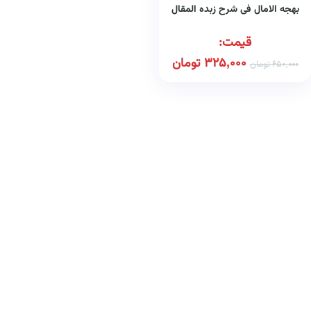
بهجه الامال فی شرح زبده المقال
قیمت:
325,000
تومان
650,000
تومان