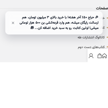
صفحات
•
🎉 حراج ۵۰٪ آخر هفته! با خرید بالای 3 میلیون تومان، هم
خانه
ارسالت رایگان میشه، هم وارد قرعه‌کشی بن ۵۰۰ هزار تومانی
•
کتاب‌ها
میشی! اولین کتابت رو به سبد خرید اضافه کن... 🎁
•
کاتالوگ انتشارات طه
•
کتاب‌های دست دوم
•
بلاگ
ارتباط با خانه کتاب طاها
info@ketabtaha.com
025-37842039
ایران، قم، بلوار معلم، مجتمع ناشران، طبقه سوم، واحد ۳۱۴