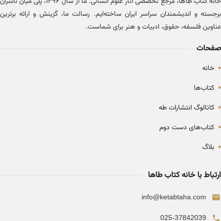
خانه کتاب طاها، مرجع تخصصی آثار علوم انسانی. ما از سال ۱۳۹۶، پلی میان ناشران
برجسته و اندیشمندان سراسر ایران ساخته‌ایم. رسالت ما، گزینش و ارائه برترین
عناوین فلسفه، حقوق، ادبیات و هنر برای شماست.
صفحات
•
خانه
•
کتاب‌ها
•
کاتالوگ انتشارات طه
•
کتاب‌های دست دوم
•
بلاگ
ارتباط با خانه کتاب طاها
info@ketabtaha.com
025-37842039