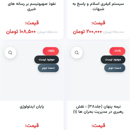
سیستم کیفری اسلام و پاسخ به
نفوذ صهیونیسم بر رسانه های
شبهات
خبری
قیمت:
قیمت:
200,000
تومان
108,500
تومان
250,000
تومان
155,000
تومان
-25%
-20%
موجود نیست
موجود نیست
دست دوم
دست دوم
نیمه پنهان (جلد۳۸) : نقش
پایان ایدئولوژی
رهبری در مدیریت بحران ها (۱)
قیمت:
قیمت: