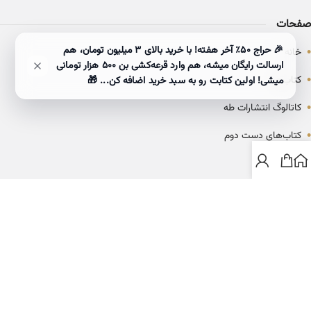
صفحات
•
🎉 حراج ۵۰٪ آخر هفته! با خرید بالای 3 میلیون تومان، هم
خانه
ارسالت رایگان میشه، هم وارد قرعه‌کشی بن ۵۰۰ هزار تومانی
•
کتاب‌ها
میشی! اولین کتابت رو به سبد خرید اضافه کن... 🎁
•
کاتالوگ انتشارات طه
•
کتاب‌های دست دوم
•
بلاگ
ارتباط با خانه کتاب طاها
info@ketabtaha.com
025-37842039
ایران، قم، بلوار معلم، مجتمع ناشران، طبقه سوم، واحد ۳۱۴