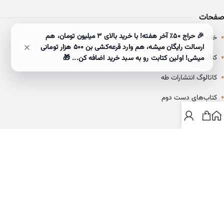
صفحات
•
🎉 حراج ۵۰٪ آخر هفته! با خرید بالای 3 میلیون تومان، هم
خانه
ارسالت رایگان میشه، هم وارد قرعه‌کشی بن ۵۰۰ هزار تومانی
•
کتاب‌ها
میشی! اولین کتابت رو به سبد خرید اضافه کن... 🎁
•
کاتالوگ انتشارات طه
•
کتاب‌های دست دوم
•
بلاگ
ارتباط با خانه کتاب طاها
info@ketabtaha.com
025-37842039
ایران، قم، بلوار معلم، مجتمع ناشران، طبقه سوم، واحد ۳۱۴