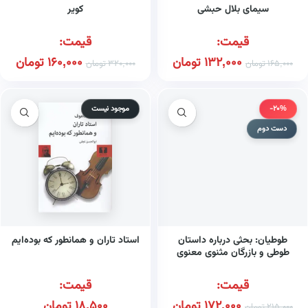
سیمای بلال حبشی
کویر
قیمت:
قیمت:
132,000
تومان
160,000
تومان
165,000
تومان
320,000
تومان
-20%
موجود نیست
دست دوم
طوطیان: بحثی درباره داستان
استاد تاران و همانطور که بوده‌ایم
طوطی و بازرگان مثنوی معنوی
قیمت:
قیمت:
172,000
تومان
18,500
تومان
215,000
تومان