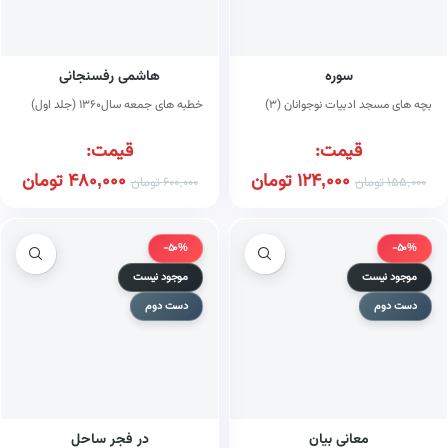
سوره
هاشمی رفسنجانی
بچه های مسجد ادبیات نوجوانان (۳)
خطبه های جمعه سال۱۳۶۰ (جلد اول)
قیمت:
قیمت:
124,000
تومان
480,000
تومان
155,000
تومان
600,000
تومان
-50%
-50%
موجود نیست
موجود نیست
دست دوم
دست دوم
معانی بیان
در فجر ساحل