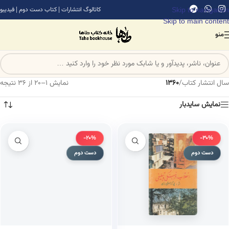
Skip to navigation
کاتالوگ انتشارات
|
کتاب دست دوم
|
فیدیبو
Skip to main content
منو
سال انتشار کتاب
/
1360
نمایش 1–20 از 36 نتیجه
نمایش سایدبار
-20%
-30%
دست دوم
دست دوم