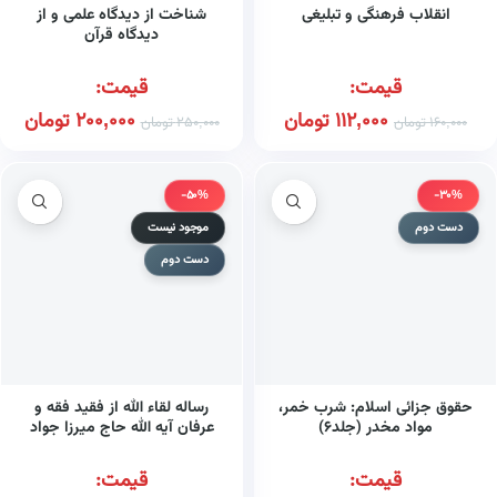
انقلاب فرهنگی و تبلیغی
شناخت از دیدگاه علمی و از
دیدگاه قرآن
قیمت:
قیمت:
112,000
تومان
200,000
تومان
160,000
تومان
250,000
تومان
-50%
-30%
دست دوم
موجود نیست
دست دوم
حقوق جزائی اسلام: شرب خمر،
رساله لقاء الله از فقید فقه و
مواد مخدر (جلد۶)
عرفان آیه الله حاج میرزا جواد
ملکی تبریزی قدس سره
قیمت:
قیمت: