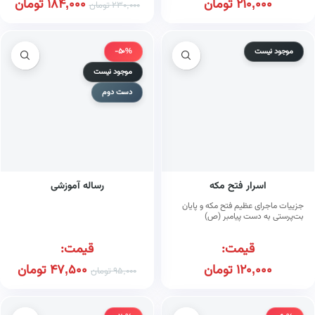
210,000
تومان
184,000
تومان
230,000
تومان
موجود نیست
-50%
موجود نیست
دست دوم
اسرار فتح مکه
رساله آموزشی
جزییات ماجرای عظیم فتح مکه و پایان
بت‌پرستی به دست پیامبر (ص)
قیمت:
قیمت:
120,000
تومان
47,500
تومان
95,000
تومان