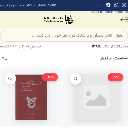
Skip to navigation
کاتالوگ انتشارات
|
کتاب دست دوم
|
فیدیبو
Skip to main content
منو
سال انتشار کتاب
/
1385
نمایش 1–20 از 453 نتیجه
نمایش سایدبار
-20%
-20%