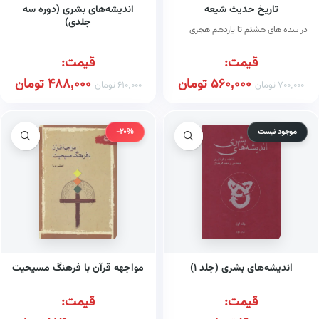
تاریخ حدیث شیعه
اندیشه‌های بشری (دوره سه
جلدی)
در سده های هشتم تا یازدهم هجری
قیمت:
قیمت:
560,000
تومان
488,000
تومان
700,000
تومان
610,000
تومان
موجود نیست
-20%
اندیشه‌های بشری (جلد ۱)
مواجهه قرآن با فرهنگ مسیحیت
قیمت:
قیمت: