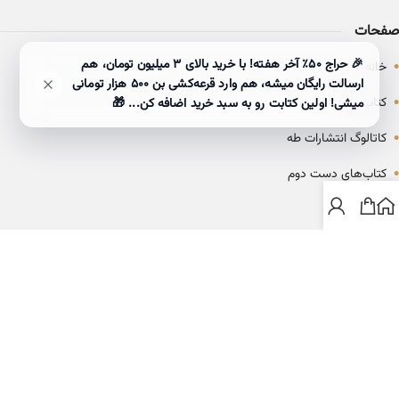
صفحات
•
🎉 حراج ۵۰٪ آخر هفته! با خرید بالای 3 میلیون تومان، هم
خانه
ارسالت رایگان میشه، هم وارد قرعه‌کشی بن ۵۰۰ هزار تومانی
•
کتاب‌ها
میشی! اولین کتابت رو به سبد خرید اضافه کن... 🎁
•
کاتالوگ انتشارات طه
•
کتاب‌های دست دوم
•
بلاگ
ارتباط با خانه کتاب طاها
info@ketabtaha.com
025-37842039
ایران، قم، بلوار معلم، مجتمع ناشران، طبقه سوم، واحد ۳۱۴