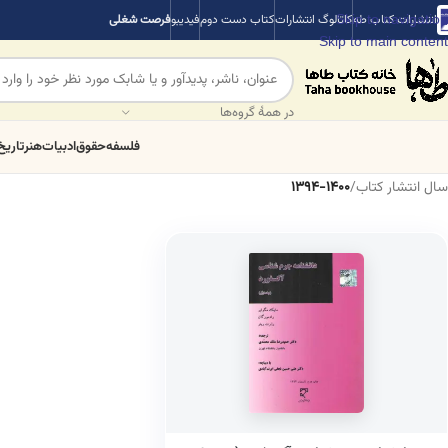
Skip to navigation
انتشارات کتاب طه
کاتالوگ انتشارات
کتاب دست دوم
فیدیبو
فرصت شغلی
Skip to main content
در همهٔ گروه‌ها
فلسفه
حقوق
ادبیات
هنر
تاریخ
سال انتشار کتاب
/
1394-1400