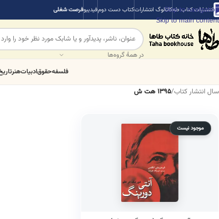
Skip to navigation
انتشارات کتاب طه
کاتالوگ انتشارات
کتاب دست دوم
فیدیبو
فرصت شغلی
Skip to main content
در همهٔ گروه‌ها
فلسفه
حقوق
ادبیات
هنر
تاریخ
سال انتشار کتاب
/
1395 هت ش
موجود نیست