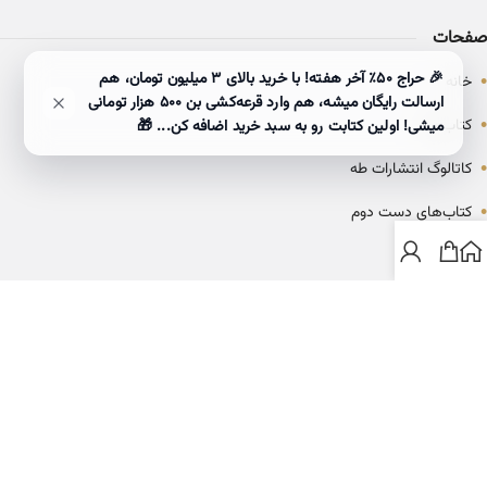
صفحات
•
🎉 حراج ۵۰٪ آخر هفته! با خرید بالای 3 میلیون تومان، هم
خانه
ارسالت رایگان میشه، هم وارد قرعه‌کشی بن ۵۰۰ هزار تومانی
•
کتاب‌ها
میشی! اولین کتابت رو به سبد خرید اضافه کن... 🎁
•
کاتالوگ انتشارات طه
•
کتاب‌های دست دوم
•
بلاگ
ارتباط با خانه کتاب طاها
info@ketabtaha.com
025-37842039
ایران، قم، بلوار معلم، مجتمع ناشران، طبقه سوم، واحد ۳۱۴