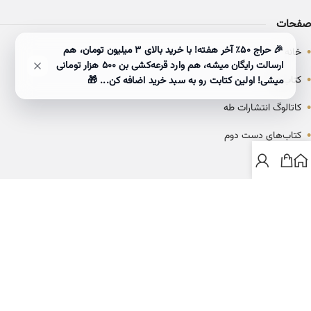
صفحات
•
🎉 حراج ۵۰٪ آخر هفته! با خرید بالای 3 میلیون تومان، هم
خانه
ارسالت رایگان میشه، هم وارد قرعه‌کشی بن ۵۰۰ هزار تومانی
•
کتاب‌ها
میشی! اولین کتابت رو به سبد خرید اضافه کن... 🎁
•
کاتالوگ انتشارات طه
•
کتاب‌های دست دوم
•
بلاگ
ارتباط با خانه کتاب طاها
info@ketabtaha.com
025-37842039
ایران، قم، بلوار معلم، مجتمع ناشران، طبقه سوم، واحد ۳۱۴