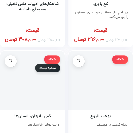
کج باوری
شاهکارهای ادبیات علمی تخیلی:
مسیحای تلماسه
چرا آدم های معقول حرف های نامعقول
را باور می کنند
قیمت:
قیمت:
296,000
تومان
308,000
تومان
370,000
تومان
385,000
تومان
-20%
-20%
موجود نیست
بهجت الروح
گیتی، ایزدان، انسان‌ها
رساله فارسی در موسیقی
روایت یونانی خاستگاه‌ها