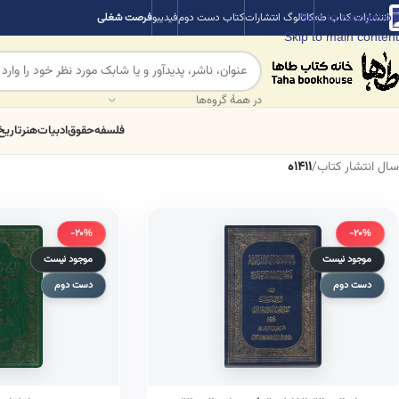
Skip to navigation
انتشارات کتاب طه
کاتالوگ انتشارات
کتاب دست دوم
فیدیبو
فرصت شغلی
Skip to main content
در همهٔ گروه‌ها
فلسفه
حقوق
ادبیات
هنر
تاریخ
سال انتشار کتاب
/
1411ه
-20%
-20%
موجود نیست
موجود نیست
دست دوم
دست دوم