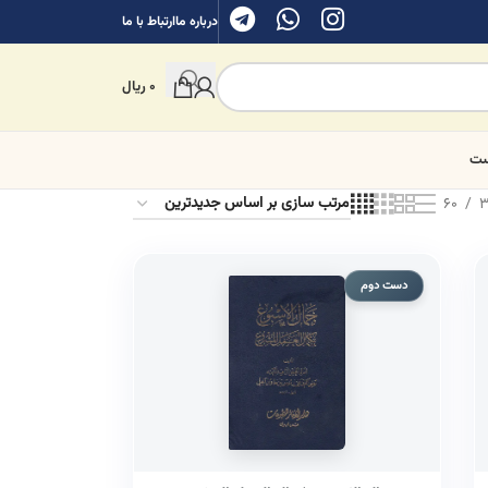
درباره ما
ارتباط با ما
0
ریال
ست
60
3
دست دوم