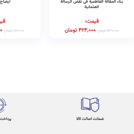
بناء المقالة الفاطمیة فی نقض الرسالة
ایضاح 
العثمانیة
قیمت:
قی
424,000
تومان
0
530,000
تومان
170,000
تومان
ضمانت اصالت کالا
پرداخت در 4