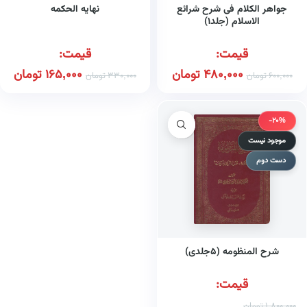
جواهر الکلام فی شرح شرائع
نهایه الحکمه
الاسلام (جلد۱)
قیمت:
قیمت:
480,000
تومان
165,000
تومان
600,000
تومان
330,000
تومان
-20%
موجود نیست
دست دوم
شرح المنظومه (۵جلدی)
قیمت:
1,800,000
تومان