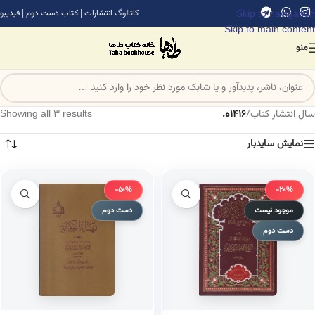
Skip to navigation
کاتالوگ انتشارات
|
کتاب دست دوم
|
فیدیبو
Skip to main content
منو
سال انتشار کتاب
/
1416ه.
Showing all 3 results
نمایش سایدبار
-50%
-20%
موجود نیست
دست دوم
دست دوم