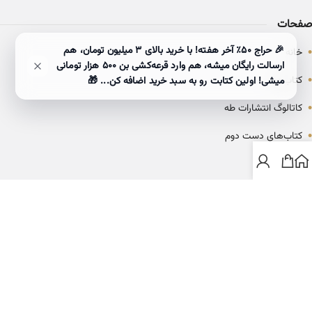
صفحات
•
🎉 حراج ۵۰٪ آخر هفته! با خرید بالای 3 میلیون تومان، هم
خانه
ارسالت رایگان میشه، هم وارد قرعه‌کشی بن ۵۰۰ هزار تومانی
•
کتاب‌ها
میشی! اولین کتابت رو به سبد خرید اضافه کن... 🎁
•
کاتالوگ انتشارات طه
•
کتاب‌های دست دوم
•
بلاگ
ارتباط با خانه کتاب طاها
info@ketabtaha.com
025-37842039
ایران، قم، بلوار معلم، مجتمع ناشران، طبقه سوم، واحد ۳۱۴