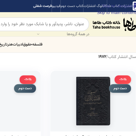
Skip to navigation
انتشارات کتاب طه
کاتالوگ انتشارات
کتاب دست دوم
فیدیبو
فرصت شغلی
Skip to main content
در همهٔ گروه‌ها
فلسفه
حقوق
ادبیات
هنر
تاریخ
سال انتشار کتاب
/
1972
-20%
-20%
دست دوم
دست دوم