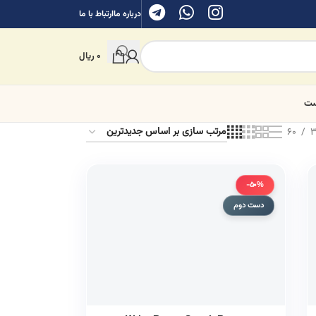
درباره ما
ارتباط با ما
0
ریال
ست
60
3
-50%
دست دوم