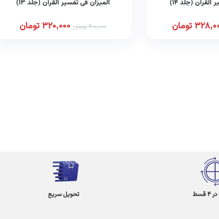
القرآن (جلد ۱۴)
المیزان فی تفسیر القرآن (جلد ۱۳)
328,0
تومان
320,000
تومان
400,000
تومان
 قسط
تحویل سریع