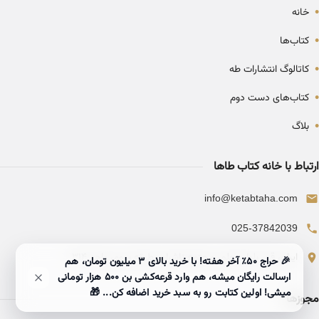
•
خانه
•
کتاب‌ها
•
کاتالوگ انتشارات طه
•
کتاب‌های دست دوم
•
بلاگ
ارتباط با خانه کتاب طاها
info@ketabtaha.com
025-37842039
ایران، قم، بلوار معلم، مجتمع ناشران، طبقه سوم، واحد ۳۱۴
🎉 حراج ۵۰٪ آخر هفته! با خرید بالای 3 میلیون تومان، هم
ارسالت رایگان میشه، هم وارد قرعه‌کشی بن ۵۰۰ هزار تومانی
میشی! اولین کتابت رو به سبد خرید اضافه کن... 🎁
مجوزها