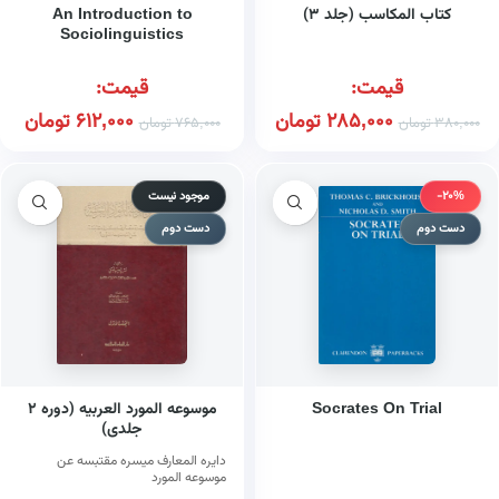
کتاب المکاسب (جلد ۳)
An Introduction to
Sociolinguistics
قیمت:
قیمت:
285,000
تومان
612,000
تومان
380,000
تومان
765,000
تومان
-20%
موجود نیست
دست دوم
دست دوم
Socrates On Trial
موسوعه المورد العربیه (دوره ۲
جلدی)
دایره المعارف میسره مقتبسه عن
موسوعه المورد