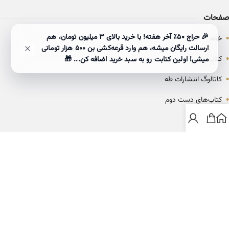
صفحات
•
🎉 حراج ۵۰٪ آخر هفته! با خرید بالای 3 میلیون تومان، هم
خانه
ارسالت رایگان میشه، هم وارد قرعه‌کشی بن ۵۰۰ هزار تومانی
•
کتاب‌ها
میشی! اولین کتابت رو به سبد خرید اضافه کن... 🎁
•
کاتالوگ انتشارات طه
•
کتاب‌های دست دوم
•
بلاگ
ارتباط با خانه کتاب طاها
info@ketabtaha.com
025-37842039
ایران، قم، بلوار معلم، مجتمع ناشران، طبقه سوم، واحد ۳۱۴