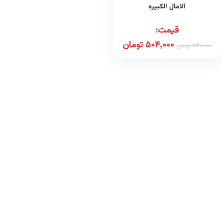
الامال الکبیره
قیمت:
504,000
تومان
630,000
تومان