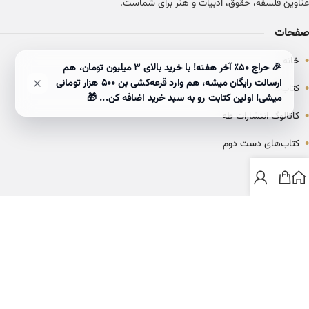
عناوین فلسفه، حقوق، ادبیات و هنر برای شماست.
صفحات
•
خانه
🎉 حراج ۵۰٪ آخر هفته! با خرید بالای 3 میلیون تومان، هم
ارسالت رایگان میشه، هم وارد قرعه‌کشی بن ۵۰۰ هزار تومانی
•
کتاب‌ها
میشی! اولین کتابت رو به سبد خرید اضافه کن... 🎁
•
کاتالوگ انتشارات طه
•
کتاب‌های دست دوم
•
بلاگ
ارتباط با خانه کتاب طاها
info@ketabtaha.com
025-37842039
ایران، قم، بلوار معلم، مجتمع ناشران، طبقه سوم، واحد ۳۱۴