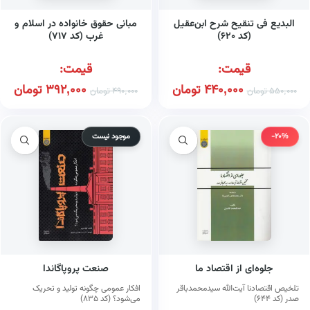
البدیع فی تنقیح شرح ابن‌عقیل
مبانی حقوق خانواده در اسلام و
(کد ۶۲۰)
غرب (کد ۷۱۷)
قیمت:
قیمت:
440,000
تومان
392,000
تومان
550,000
تومان
490,000
تومان
-20%
موجود نیست
جلوه‌ای از اقتصاد ما
صنعت پروپاگاندا
تلخیص اقتصادنا آیت‌الله سیدمحمدباقر
افکار عمومی چگونه تولید و تحریک
صدر (کد ۶۴۴)
می‌شود؟ (کد ۸۳۵)