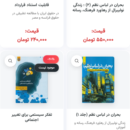
بحران در لباس نظم (۲) : زندگی
قابلیت استناد قرارداد
نولیبرال از رهاورد فرهنگ، رسانه
در حقوق ایران با مطالعه تطبیقی در
و آموزش
حقوق فرانسه و مصر
قیمت:
قیمت:
550,000
تومان
240,000
تومان
-20%
موجود نیست
بحران در لباس نظم (جلد ۱)
تفکر سیستمی برای تغییر
اجتماعی
زندگی نولیبرال از رهاورد فرهنگ، رسانه و
آموزش