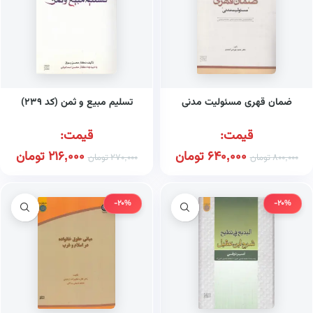
ضمان قهری مسئولیت مدنی
تسلیم مبیع و ثمن (کد ۲۳۹)
قیمت:
قیمت:
640,000
تومان
216,000
تومان
800,000
تومان
270,000
تومان
-20%
-20%