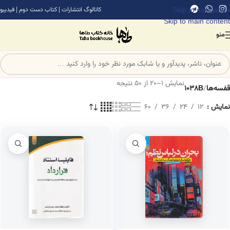
Skip to navigation
کاتالوگ انتشارات
|
کتاب دست دوم
|
فیدیبو
Skip to main content
منو
نمایش 1–20 از 50 نتیجه
قفسه‌ها
/
1038B
نمایش
12
24
36
60