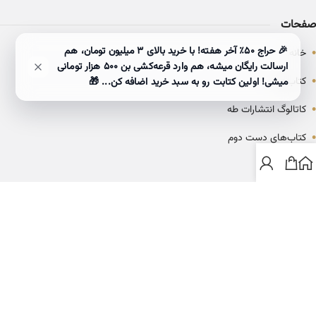
صفحات
•
🎉 حراج ۵۰٪ آخر هفته! با خرید بالای 3 میلیون تومان، هم
خانه
ارسالت رایگان میشه، هم وارد قرعه‌کشی بن ۵۰۰ هزار تومانی
•
کتاب‌ها
میشی! اولین کتابت رو به سبد خرید اضافه کن... 🎁
•
کاتالوگ انتشارات طه
•
کتاب‌های دست دوم
•
بلاگ
ارتباط با خانه کتاب طاها
info@ketabtaha.com
025-37842039
ایران، قم، بلوار معلم، مجتمع ناشران، طبقه سوم، واحد ۳۱۴