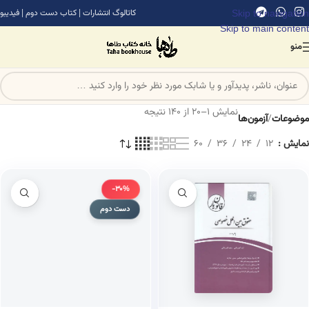
Skip to navigation
کاتالوگ انتشارات
|
کتاب دست دوم
|
فیدیبو
Skip to main content
منو
نمایش 1–20 از 140 نتیجه
موضوعات
/
آزمون‌ها
نمایش
12
24
36
60
-30%
دست دوم