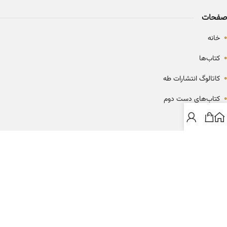
صفحات
•
خانه
•
کتاب‌ها
•
کاتالوگ انتشارات طه
•
کتاب‌های دست دوم
•
بلاگ
ارتباط با خانه کتاب طاها
info@ketabtaha.com
025-37842039
ایران، قم، بلوار معلم، مجتمع ناشران، طبقه سوم، واحد ۳۱۴