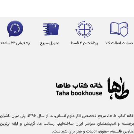
ضمانت اصالت کالا
پرداخت در 4 قسط
تحویل سریع
پشتیبانی 24 ساعته
خانه کتاب طاها، مرجع تخصصی آثار علوم انسانی. ما از سال ۱۳۹۶، پلی میان ناشران
برجسته و اندیشمندان سراسر ایران ساخته‌ایم. رسالت ما، گزینش و ارائه برترین
عناوین فلسفه، حقوق، ادبیات و هنر برای شماست.