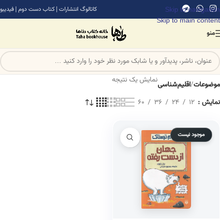
Skip to navigation
کاتالوگ انتشارات
|
کتاب دست دوم
|
فیدیبو
Skip to main content
منو
نمایش یک نتیجه
موضوعات
/
اقلیم‌شناسی
نمایش
12
24
36
60
موجود نیست