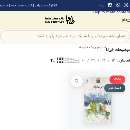
Skip to navigation
کاتالوگ انتشارات
|
کتاب دست دوم
|
فیدیبو
Skip to main content
منو
نمایش یک نتیجه
موضوعات
/
ایرانا
نمایش
12
24
36
60
-20%
دست دوم