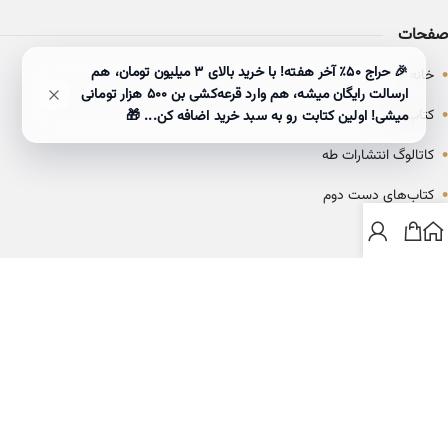
صفحات
•
🎉 حراج ۵۰٪ آخر هفته! با خرید بالای 3 میلیون تومان، هم
خانه
ارسالت رایگان میشه، هم وارد قرعه‌کشی بن ۵۰۰ هزار تومانی
•
کتاب‌ها
میشی! اولین کتابت رو به سبد خرید اضافه کن... 🎁
•
کاتالوگ انتشارات طه
•
کتاب‌های دست دوم
•
بلاگ
ارتباط با خانه کتاب طاها
info@ketabtaha.com
025-37842039
ایران، قم، بلوار معلم، مجتمع ناشران، طبقه سوم، واحد ۳۱۴