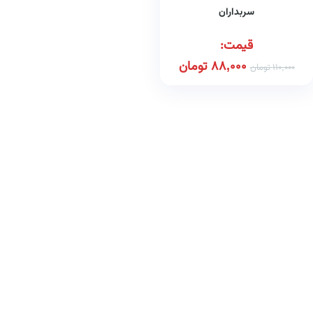
سربداران
قیمت:
88,000
تومان
110,000
تومان