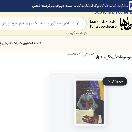
Skip to navigation
انتشارات کتاب طه
کاتالوگ انتشارات
کتاب دست دوم
فیدیبو
فرصت شغلی
Skip to main content
در همهٔ گروه‌ها
فلسفه
حقوق
ادبیات
هنر
تاریخ
نمایش یک نتیجه
موضوعات
/
بردگی‌ستیزان
موجود نیست