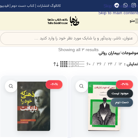
Skip to navigation
کاتالوگ انتشارات
|
کتاب دست دوم
|
فیدیبو
Skip to main content
منو
Showing all 3 results
موضوعات
/
بیماران روانی
نمایش
12
24
36
60
-20%
-30%
موجود نیست
دست دوم